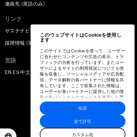
連絡先 (英語のみ)
リンク
サステナビリティへの取り組み
このウェブサイトはCookieを使用し
ます
採用情報 (英語のみ)
このサイトではCookieを使って、ユーザー
に合わせたコンテンツや広告の表示、トラ
言語
フィックの分析を行っています。またユー
ザーによるサイトの利用状況についても情
EN
ES
中文
日本語
▪
▪
▪
報を収集し、ソーシャルメディアや広告配
信、データ解析の各パートナーに情報を共
有しています。ここで収集された情報は、
ユーザーが各パートナーに提供した他の情
報や各パートナーのサービスを使用した際
に収集された情報と組み合わされ、各パー
拒否
トナーによって使用されることがありま
プライバシーポリシーと利用規約
す。
全て許可
サイトマップ
カスタム化
©
2026
世界経済フォーラム
EN
ES
中文
日本語