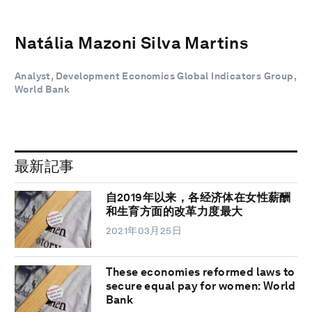
Natália Mazoni Silva Martins
Analyst, Development Economics Global Indicators Group,
World Bank
最新記事
自2019年以来，各经济体在女性薪酬
和生育方面的改革力度最大
2021年03月25日
These economies reformed laws to
secure equal pay for women: World
Bank