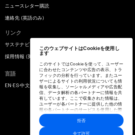
ニュースレター購読
連絡先 (英語のみ)
リンク
サステナビリティへの取り組み
このウェブサイトはCookieを使用し
ます
採用情報 (英語のみ)
このサイトではCookieを使って、ユーザー
に合わせたコンテンツや広告の表示、トラ
言語
フィックの分析を行っています。またユー
ザーによるサイトの利用状況についても情
EN
ES
中文
日本語
▪
▪
▪
報を収集し、ソーシャルメディアや広告配
信、データ解析の各パートナーに情報を共
有しています。ここで収集された情報は、
ユーザーが各パートナーに提供した他の情
報や各パートナーのサービスを使用した際
に収集された情報と組み合わされ、各パー
拒否
トナーによって使用されることがありま
プライバシーポリシーと利用規約
す。
全て許可