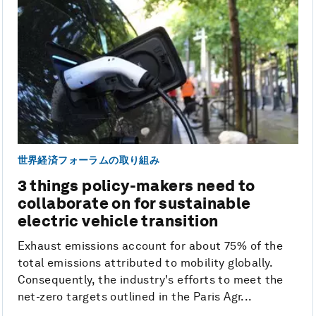
世界経済フォーラムの取り組み
3 things policy-makers need to
collaborate on for sustainable
electric vehicle transition
Exhaust emissions account for about 75% of the
total emissions attributed to mobility globally.
Consequently, the industry's efforts to meet the
net-zero targets outlined in the Paris Agr...