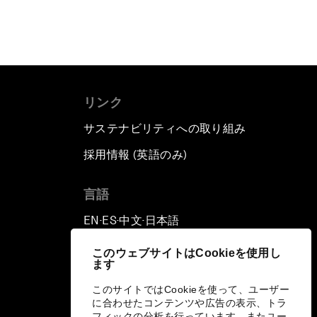
リンク
サステナビリティへの取り組み
採用情報 (英語のみ)
て
言語
EN
ES
中文
日本語
▪
▪
▪
このウェブサイトはCookieを使用し
ます
このサイトではCookieを使って、ユーザー
に合わせたコンテンツや広告の表示、トラ
フィックの分析を行っています。またユー