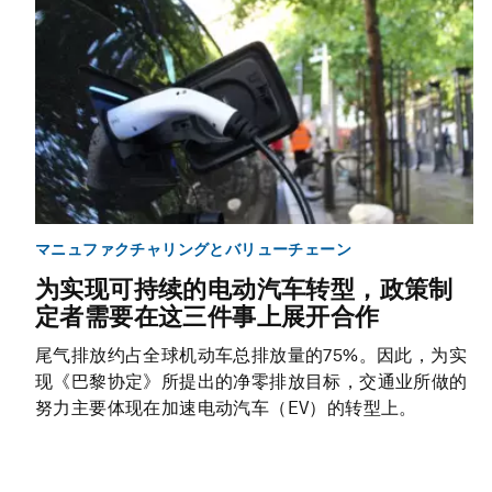
マニュファクチャリングとバリューチェーン
为实现可持续的电动汽车转型，政策制
定者需要在这三件事上展开合作
尾气排放约占全球机动车总排放量的75%。因此，为实
现《巴黎协定》所提出的净零排放目标，交通业所做的
努力主要体现在加速电动汽车（EV）的转型上。