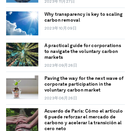
2023年11月27日
Why transparency is key to scaling
carbon removal
2023年10月09日
A practical guide for corporations
to navigate the voluntary carbon
markets
2023年09月26日
Paving the way for the next wave of
corporate participation in the
voluntary carbon market
2023年06月26日
Acuerdo de París: Cómo el artículo
6 puede reforzar el mercado de
carbono y acelerar la transición al
cero neto