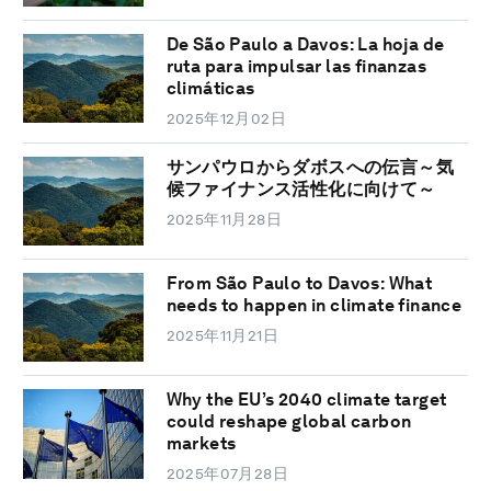
De São Paulo a Davos: La hoja de
ruta para impulsar las finanzas
climáticas
2025年12月02日
サンパウロからダボスへの伝言～気
候ファイナンス活性化に向けて～
2025年11月28日
From São Paulo to Davos: What
needs to happen in climate finance
2025年11月21日
Why the EU’s 2040 climate target
could reshape global carbon
markets
2025年07月28日