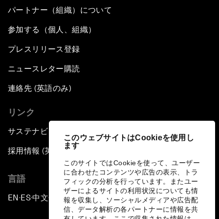
パートナー（組織）について
参加する（個人、組織）
プレスリリース登録
ニュースレター購読
連絡先 (英語のみ)
リンク
サステナビリティへの取り組み
このウェブサイトはCookieを使用し
ます
採用情報 (英語のみ)
このサイトではCookieを使って、ユーザー
に合わせたコンテンツや広告の表示、トラ
言語
フィックの分析を行っています。またユー
ザーによるサイトの利用状況についても情
EN
ES
中文
日本語
▪
▪
▪
報を収集し、ソーシャルメディアや広告配
信、データ解析の各パートナーに情報を共
有しています。ここで収集された情報は、