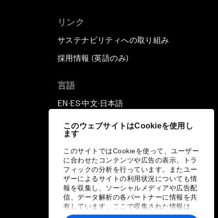
リンク
サステナビリティへの取り組み
採用情報 (英語のみ)
て
言語
EN
ES
中文
日本語
▪
▪
▪
このウェブサイトはCookieを使用し
ます
このサイトではCookieを使って、ユーザー
に合わせたコンテンツや広告の表示、トラ
フィックの分析を行っています。またユー
ザーによるサイトの利用状況についても情
報を収集し、ソーシャルメディアや広告配
信、データ解析の各パートナーに情報を共
有しています。ここで収集された情報は、
ユーザーが各パートナーに提供した他の情