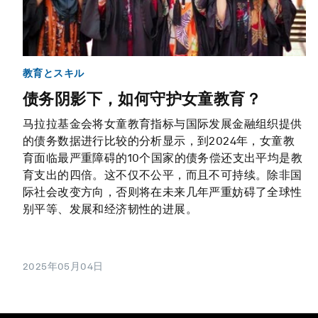
教育とスキル
债务阴影下，如何守护女童教育？
马拉拉基金会将女童教育指标与国际发展金融组织提供
的债务数据进行比较的分析显示，到2024年，女童教
育面临最严重障碍的10个国家的债务偿还支出平均是教
育支出的四倍。这不仅不公平，而且不可持续。除非国
际社会改变方向，否则将在未来几年严重妨碍了全球性
别平等、发展和经济韧性的进展。
2025年05月04日