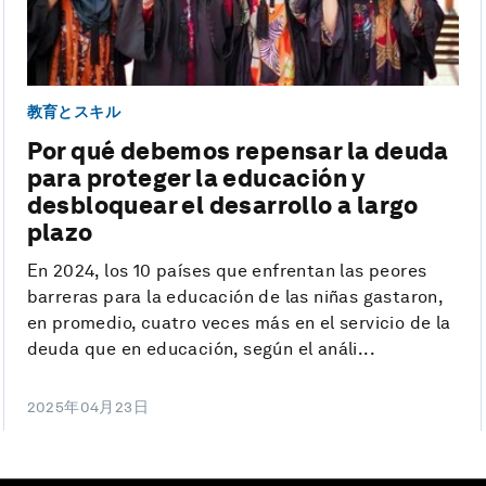
教育とスキル
Por qué debemos repensar la deuda
para proteger la educación y
desbloquear el desarrollo a largo
plazo
En 2024, los 10 países que enfrentan las peores
barreras para la educación de las niñas gastaron,
en promedio, cuatro veces más en el servicio de la
deuda que en educación, según el análi...
2025年04月23日