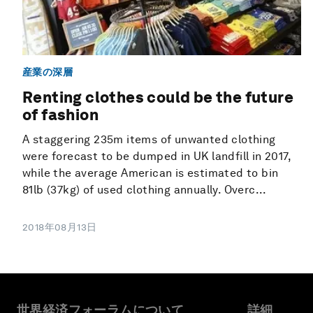
産業の深層
Renting clothes could be the future
of fashion
A staggering 235m items of unwanted clothing
were forecast to be dumped in UK landfill in 2017,
while the average American is estimated to bin
81lb (37kg) of used clothing annually. Overc...
2018年08月13日
世界経済フォーラムについて
詳細