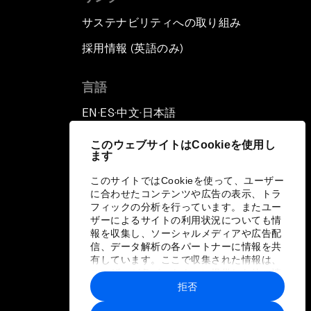
サステナビリティへの取り組み
採用情報 (英語のみ)
て
言語
EN
ES
中文
日本語
▪
▪
▪
このウェブサイトはCookieを使用し
ます
このサイトではCookieを使って、ユーザー
に合わせたコンテンツや広告の表示、トラ
フィックの分析を行っています。またユー
ザーによるサイトの利用状況についても情
報を収集し、ソーシャルメディアや広告配
信、データ解析の各パートナーに情報を共
有しています。ここで収集された情報は、
ユーザーが各パートナーに提供した他の情
報や各パートナーのサービスを使用した際
拒否
に収集された情報と組み合わされ、各パー