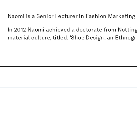
Naomi is a Senior Lecturer in Fashion Marketing
In 2012 Naomi achieved a doctorate from Nottingh
material culture, titled: 'Shoe Design: an Ethnogr