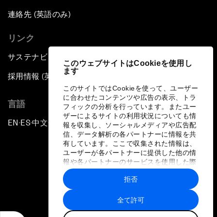
連絡先 (英語のみ)
リンク
サステナビリティへの取り組み
このウェブサイトはCookieを使用し
ます
採用情報 (英語のみ)
このサイトではCookieを使って、ユーザー
に合わせたコンテンツや広告の表示、トラ
言語
フィックの分析を行っています。またユー
ザーによるサイトの利用状況についても情
EN
ES
中文
日本語
▪
▪
▪
報を収集し、ソーシャルメディアや広告配
信、データ解析の各パートナーに情報を共
有しています。ここで収集された情報は、
ユーザーが各パートナーに提供した他の情
報や各パートナーのサービスを使用した際
に収集された情報と組み合わされ、各パー
拒否
トナーによって使用されることがありま
プライバシーポリシーと利用規約
す。
全て許可
サイトマップ