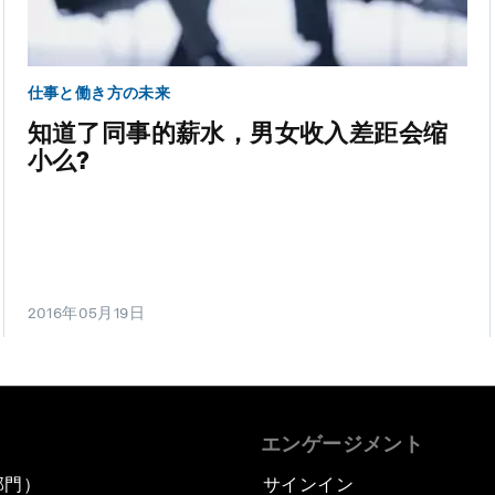
仕事と働き方の未来
知道了同事的薪水，男女收入差距会缩
小么?
2016年05月19日
エンゲージメント
部門）
サインイン