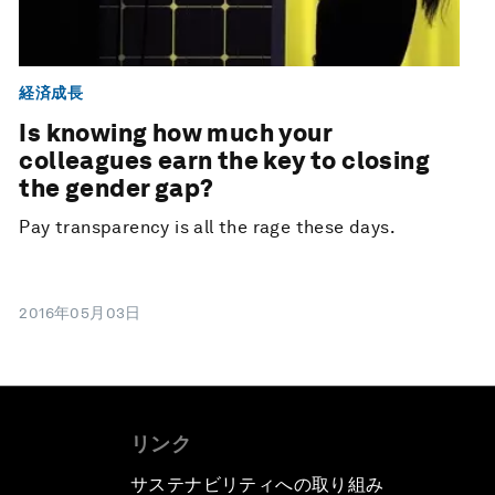
経済成長
Is knowing how much your
colleagues earn the key to closing
the gender gap?
Pay transparency is all the rage these days.
2016年05月03日
リンク
サステナビリティへの取り組み