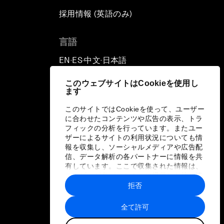
採用情報 (英語のみ)
て
言語
EN
ES
中文
日本語
▪
▪
▪
このウェブサイトはCookieを使用し
ます
このサイトではCookieを使って、ユーザー
に合わせたコンテンツや広告の表示、トラ
フィックの分析を行っています。またユー
ザーによるサイトの利用状況についても情
報を収集し、ソーシャルメディアや広告配
信、データ解析の各パートナーに情報を共
有しています。ここで収集された情報は、
ユーザーが各パートナーに提供した他の情
報や各パートナーのサービスを使用した際
拒否
に収集された情報と組み合わされ、各パー
トナーによって使用されることがありま
全て許可
す。