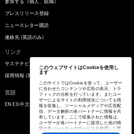
参加する（個人、組織）
プレスリリース登録
ニュースレター購読
連絡先 (英語のみ)
リンク
サステナビリティへの取り組み
このウェブサイトはCookieを使用し
ます
採用情報 (英語のみ)
このサイトではCookieを使って、ユーザー
に合わせたコンテンツや広告の表示、トラ
言語
フィックの分析を行っています。またユー
ザーによるサイトの利用状況についても情
EN
ES
中文
日本語
▪
▪
▪
報を収集し、ソーシャルメディアや広告配
信、データ解析の各パートナーに情報を共
有しています。ここで収集された情報は、
ユーザーが各パートナーに提供した他の情
報や各パートナーのサービスを使用した際