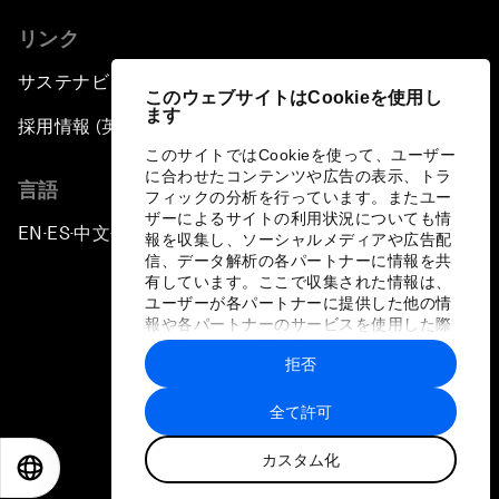
リンク
サステナビリティへの取り組み
このウェブサイトはCookieを使用し
ます
採用情報 (英語のみ)
このサイトではCookieを使って、ユーザー
に合わせたコンテンツや広告の表示、トラ
言語
フィックの分析を行っています。またユー
ザーによるサイトの利用状況についても情
EN
ES
中文
日本語
▪
▪
▪
報を収集し、ソーシャルメディアや広告配
信、データ解析の各パートナーに情報を共
有しています。ここで収集された情報は、
ユーザーが各パートナーに提供した他の情
報や各パートナーのサービスを使用した際
に収集された情報と組み合わされ、各パー
拒否
トナーによって使用されることがありま
プライバシーポリシーと利用規約
す。
全て許可
サイトマップ
カスタム化
©
2026
世界経済フォーラム
EN
ES
中文
日本語