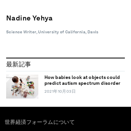
Nadine Yehya
Science Writer, University of California, Davis
最新記事
How babies look at objects could
predict autism spectrum disorder
2021年10月03日
世界経済フォーラムについて