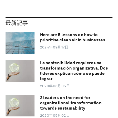
最新記事
Here are 5 lessons on how to
prioritise clean air in businesses
2024年09月17日
La sostenibilidad requiere una
transformación organizativa. Dos
líderes explican cómo se puede
lograr
2023年05月05日
2 leaders on the need for
organizational transformation
towards sustainability
2023年05月02日