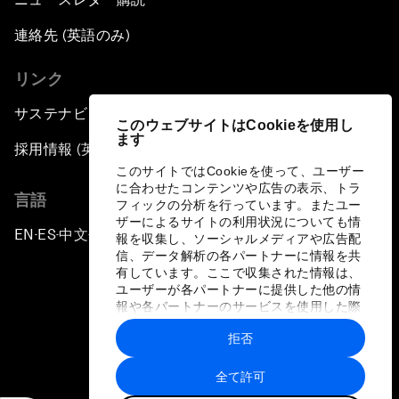
連絡先 (英語のみ)
リンク
サステナビリティへの取り組み
このウェブサイトはCookieを使用し
ます
採用情報 (英語のみ)
このサイトではCookieを使って、ユーザー
に合わせたコンテンツや広告の表示、トラ
言語
フィックの分析を行っています。またユー
ザーによるサイトの利用状況についても情
EN
ES
中文
日本語
▪
▪
▪
報を収集し、ソーシャルメディアや広告配
信、データ解析の各パートナーに情報を共
有しています。ここで収集された情報は、
ユーザーが各パートナーに提供した他の情
報や各パートナーのサービスを使用した際
に収集された情報と組み合わされ、各パー
拒否
トナーによって使用されることがありま
プライバシーポリシーと利用規約
す。
全て許可
サイトマップ