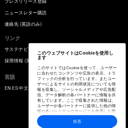
プレスリリース登録
ニュースレター購読
連絡先 (英語のみ)
リンク
サステナビリティへの取り組み
このウェブサイトはCookieを使用し
ます
採用情報 (英語のみ)
このサイトではCookieを使って、ユーザー
に合わせたコンテンツや広告の表示、トラ
言語
フィックの分析を行っています。またユー
ザーによるサイトの利用状況についても情
EN
ES
中文
日本語
▪
▪
▪
報を収集し、ソーシャルメディアや広告配
信、データ解析の各パートナーに情報を共
有しています。ここで収集された情報は、
ユーザーが各パートナーに提供した他の情
報や各パートナーのサービスを使用した際
に収集された情報と組み合わされ、各パー
拒否
トナーによって使用されることがありま
プライバシーポリシーと利用規約
す。