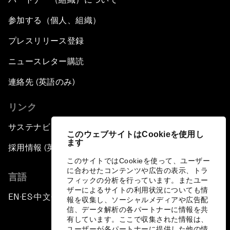
参加する（個人、組織）
プレスリリース登録
ニュースレター購読
連絡先 (英語のみ)
リンク
サステナビリティへの取り組み
このウェブサイトはCookieを使用し
ます
採用情報 (英語のみ)
このサイトではCookieを使って、ユーザー
に合わせたコンテンツや広告の表示、トラ
言語
フィックの分析を行っています。またユー
ザーによるサイトの利用状況についても情
EN
ES
中文
日本語
▪
▪
▪
報を収集し、ソーシャルメディアや広告配
信、データ解析の各パートナーに情報を共
有しています。ここで収集された情報は、
ユーザーが各パートナーに提供した他の情