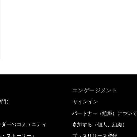
エンゲージメント
部門）
サインイン
パートナー（組織）につい
ルダーのコミュニティ
参加する（個人、組織）
ム・ストーリー」
プレスリリース登録