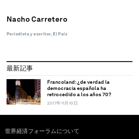
Nacho Carretero
Periodista y escritor, El País
最新記事
Francoland: ¿de verdad la
democracia española ha
retrocedido a los años 70?
2017年11月10日
世界経済フォーラムについて