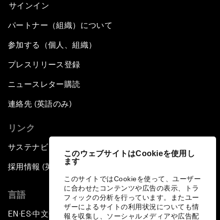
サインイン
パートナー（組織）について
参加する（個人、組織）
プレスリリース登録
ニュースレター購読
連絡先 (英語のみ)
リンク
サステナビリティへの取り組み
このウェブサイトはCookieを使用し
ます
採用情報 (英語のみ)
このサイトではCookieを使って、ユーザー
に合わせたコンテンツや広告の表示、トラ
言語
フィックの分析を行っています。またユー
ザーによるサイトの利用状況についても情
EN
ES
中文
日本語
▪
▪
▪
報を収集し、ソーシャルメディアや広告配