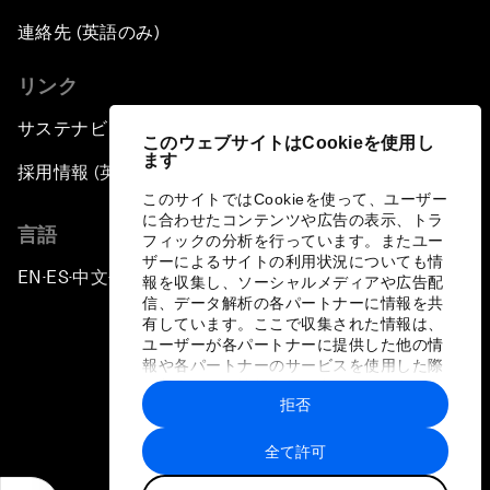
連絡先 (英語のみ)
リンク
サステナビリティへの取り組み
このウェブサイトはCookieを使用し
ます
採用情報 (英語のみ)
このサイトではCookieを使って、ユーザー
に合わせたコンテンツや広告の表示、トラ
言語
フィックの分析を行っています。またユー
ザーによるサイトの利用状況についても情
EN
ES
中文
日本語
▪
▪
▪
報を収集し、ソーシャルメディアや広告配
信、データ解析の各パートナーに情報を共
有しています。ここで収集された情報は、
ユーザーが各パートナーに提供した他の情
報や各パートナーのサービスを使用した際
に収集された情報と組み合わされ、各パー
拒否
トナーによって使用されることがありま
プライバシーポリシーと利用規約
す。
全て許可
サイトマップ