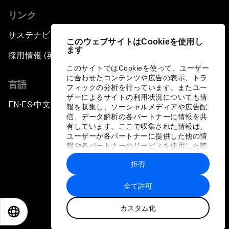
リンク
サステナビリティへの取り組み
このウェブサイトはCookieを使用し
ます
採用情報 (英語のみ)
このサイトではCookieを使って、ユーザー
に合わせたコンテンツや広告の表示、トラ
言語
フィックの分析を行っています。またユー
ザーによるサイトの利用状況についても情
EN
ES
中文
日本語
▪
▪
▪
報を収集し、ソーシャルメディアや広告配
信、データ解析の各パートナーに情報を共
有しています。ここで収集された情報は、
ユーザーが各パートナーに提供した他の情
報や各パートナーのサービスを使用した際
に収集された情報と組み合わされ、各パー
拒否
トナーによって使用されることがありま
プライバシーポリシーと利用規約
す。
全て許可
サイトマップ
カスタム化
©
2026
世界経済フォーラム
EN
ES
中文
日本語