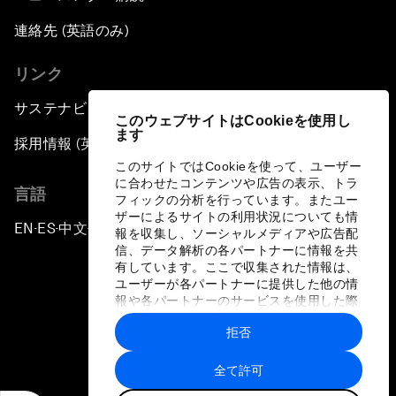
連絡先 (英語のみ)
リンク
サステナビリティへの取り組み
このウェブサイトはCookieを使用し
ます
採用情報 (英語のみ)
このサイトではCookieを使って、ユーザー
に合わせたコンテンツや広告の表示、トラ
言語
フィックの分析を行っています。またユー
ザーによるサイトの利用状況についても情
EN
ES
中文
日本語
▪
▪
▪
報を収集し、ソーシャルメディアや広告配
信、データ解析の各パートナーに情報を共
有しています。ここで収集された情報は、
ユーザーが各パートナーに提供した他の情
報や各パートナーのサービスを使用した際
に収集された情報と組み合わされ、各パー
拒否
トナーによって使用されることがありま
プライバシーポリシーと利用規約
す。
全て許可
サイトマップ