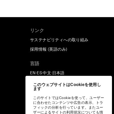
リンク
サステナビリティへの取り組み
採用情報 (英語のみ)
て
言語
EN
ES
中文
日本語
▪
▪
▪
このウェブサイトはCookieを使用し
ます
このサイトではCookieを使って、ユーザー
に合わせたコンテンツや広告の表示、トラ
フィックの分析を行っています。またユー
ザーによるサイトの利用状況についても情