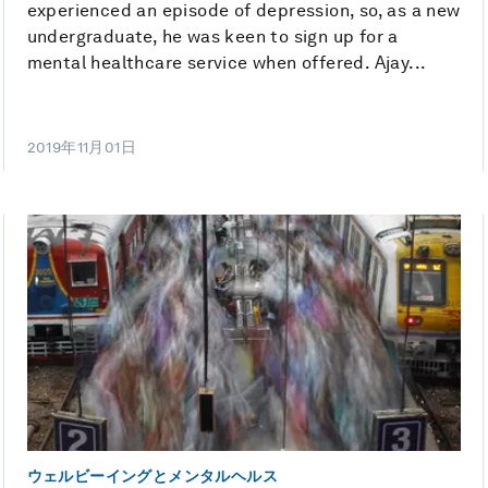
experienced an episode of depression, so, as a new
undergraduate, he was keen to sign up for a
mental healthcare service when offered. Ajay...
2019年11月01日
ウェルビーイングとメンタルヘルス