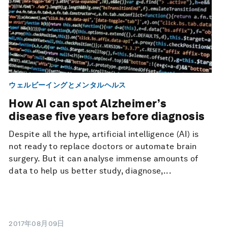
ウェルビーイングとメンタルヘルス
How AI can spot Alzheimer’s
disease five years before diagnosis
Despite all the hype, artificial intelligence (AI) is
not ready to replace doctors or automate brain
surgery. But it can analyse immense amounts of
data to help us better study, diagnose,...
2017年08月09日