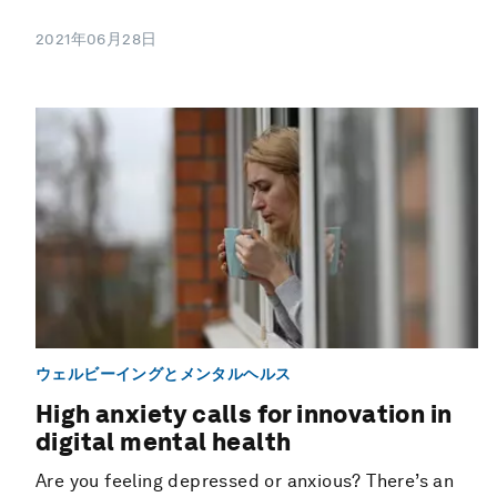
2021年06月28日
ウェルビーイングとメンタルヘルス
High anxiety calls for innovation in
digital mental health
Are you feeling depressed or anxious? There’s an