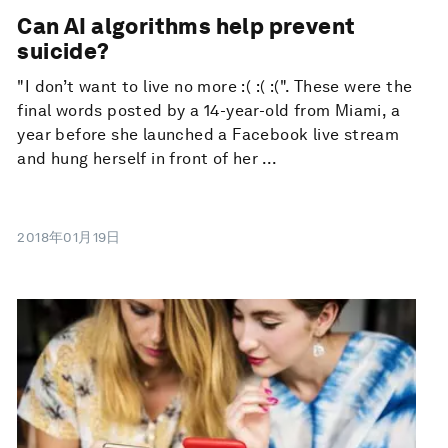
Can AI algorithms help prevent
suicide?
"I don’t want to live no more :( :( :(". These were the
final words posted by a 14-year-old from Miami, a
year before she launched a Facebook live stream
and hung herself in front of her ...
2018年01月19日