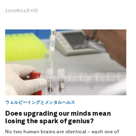
2020年04月17日
ウェルビーイングとメンタルヘルス
Does upgrading our minds mean
losing the spark of genius?
No two human brains are identical – each one of