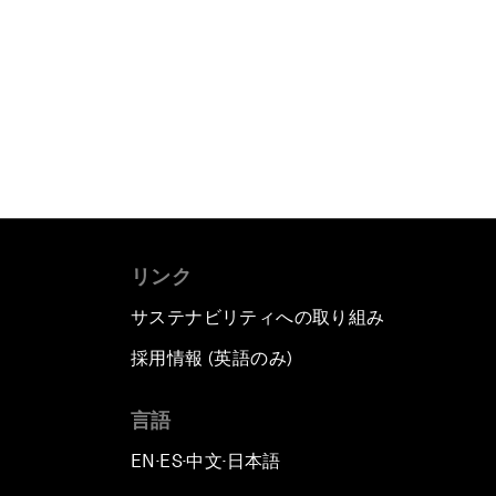
リンク
サステナビリティへの取り組み
採用情報 (英語のみ)
て
言語
EN
ES
中文
日本語
▪
▪
▪