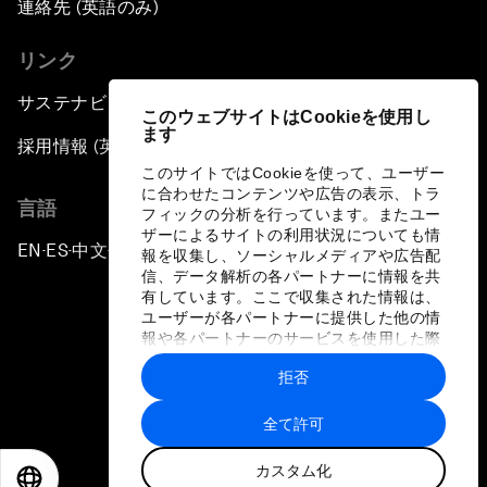
連絡先 (英語のみ)
リンク
サステナビリティへの取り組み
このウェブサイトはCookieを使用し
ます
採用情報 (英語のみ)
このサイトではCookieを使って、ユーザー
に合わせたコンテンツや広告の表示、トラ
言語
フィックの分析を行っています。またユー
ザーによるサイトの利用状況についても情
EN
ES
中文
日本語
▪
▪
▪
報を収集し、ソーシャルメディアや広告配
信、データ解析の各パートナーに情報を共
有しています。ここで収集された情報は、
ユーザーが各パートナーに提供した他の情
報や各パートナーのサービスを使用した際
に収集された情報と組み合わされ、各パー
拒否
トナーによって使用されることがありま
プライバシーポリシーと利用規約
す。
全て許可
サイトマップ
カスタム化
©
2026
世界経済フォーラム
EN
ES
中文
日本語