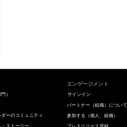
エンゲージメント
部門）
サインイン
パートナー（組織）につい
ルダーのコミュニティ
参加する（個人、組織）
ム・ストーリー」
プレスリリース登録