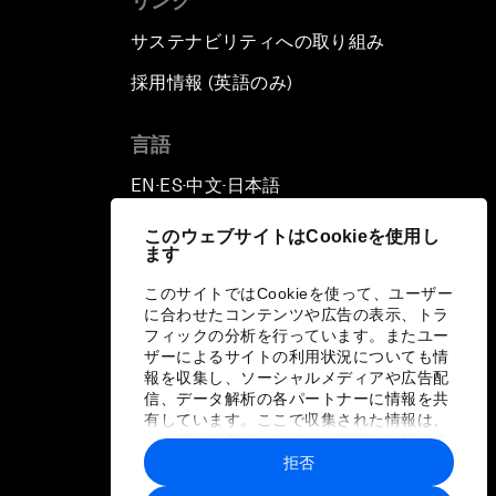
リンク
サステナビリティへの取り組み
採用情報 (英語のみ)
て
言語
EN
ES
中文
日本語
▪
▪
▪
このウェブサイトはCookieを使用し
ます
このサイトではCookieを使って、ユーザー
に合わせたコンテンツや広告の表示、トラ
フィックの分析を行っています。またユー
ザーによるサイトの利用状況についても情
報を収集し、ソーシャルメディアや広告配
信、データ解析の各パートナーに情報を共
有しています。ここで収集された情報は、
ユーザーが各パートナーに提供した他の情
報や各パートナーのサービスを使用した際
拒否
に収集された情報と組み合わされ、各パー