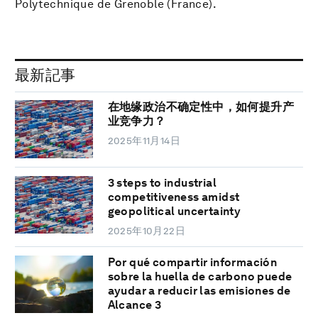
Polytechnique de Grenoble (France).
最新記事
在地缘政治不确定性中，如何提升产
业竞争力？
2025年11月14日
3 steps to industrial
competitiveness amidst
geopolitical uncertainty
2025年10月22日
Por qué compartir información
sobre la huella de carbono puede
ayudar a reducir las emisiones de
Alcance 3