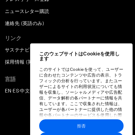
ニュースレター購読
連絡先 (英語のみ)
リンク
サステナビリティへの取り組み
このウェブサイトはCookieを使用し
ます
採用情報 (英語のみ)
このサイトではCookieを使って、ユーザー
に合わせたコンテンツや広告の表示、トラ
言語
フィックの分析を行っています。またユー
ザーによるサイトの利用状況についても情
EN
ES
中文
日本語
▪
▪
▪
報を収集し、ソーシャルメディアや広告配
信、データ解析の各パートナーに情報を共
有しています。ここで収集された情報は、
ユーザーが各パートナーに提供した他の情
報や各パートナーのサービスを使用した際
に収集された情報と組み合わされ、各パー
拒否
トナーによって使用されることがありま
プライバシーポリシーと利用規約
す。