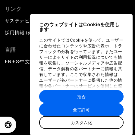
リンク
サステナビリティへの取り組み
このウェブサイトはCookieを使用し
ます
採用情報 (英語のみ)
このサイトではCookieを使って、ユーザー
に合わせたコンテンツや広告の表示、トラ
言語
フィックの分析を行っています。またユー
ザーによるサイトの利用状況についても情
EN
ES
中文
日本語
▪
▪
▪
報を収集し、ソーシャルメディアや広告配
信、データ解析の各パートナーに情報を共
有しています。ここで収集された情報は、
ユーザーが各パートナーに提供した他の情
報や各パートナーのサービスを使用した際
に収集された情報と組み合わされ、各パー
拒否
トナーによって使用されることがありま
プライバシーポリシーと利用規約
す。
全て許可
サイトマップ
カスタム化
©
2026
世界経済フォーラム
EN
ES
中文
日本語