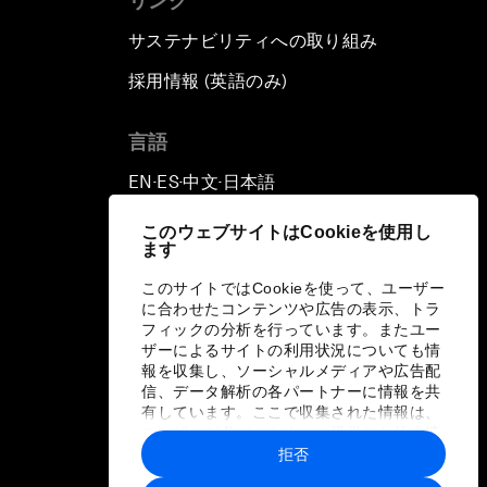
リンク
サステナビリティへの取り組み
採用情報 (英語のみ)
て
言語
EN
ES
中文
日本語
▪
▪
▪
このウェブサイトはCookieを使用し
ます
このサイトではCookieを使って、ユーザー
に合わせたコンテンツや広告の表示、トラ
フィックの分析を行っています。またユー
ザーによるサイトの利用状況についても情
報を収集し、ソーシャルメディアや広告配
信、データ解析の各パートナーに情報を共
有しています。ここで収集された情報は、
ユーザーが各パートナーに提供した他の情
報や各パートナーのサービスを使用した際
拒否
に収集された情報と組み合わされ、各パー