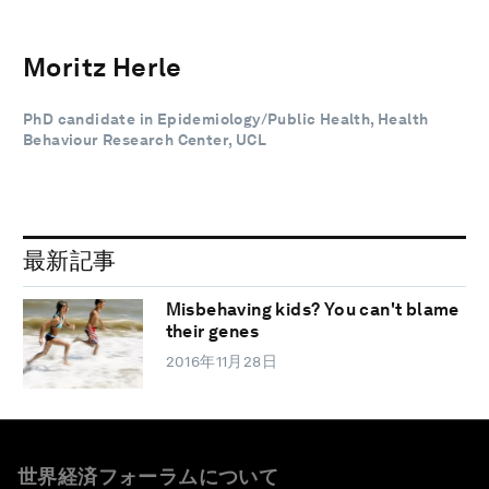
Moritz Herle
PhD candidate in Epidemiology/Public Health, Health
Behaviour Research Center, UCL
最新記事
Misbehaving kids? You can't blame
their genes
2016年11月28日
世界経済フォーラムについて