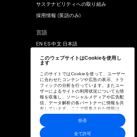
サステナビリティへの取り組み
採用情報 (英語のみ)
て
言語
EN
ES
中文
日本語
▪
▪
▪
このウェブサイトはCookieを使用し
ます
このサイトではCookieを使って、ユーザー
に合わせたコンテンツや広告の表示、トラ
フィックの分析を行っています。またユー
ザーによるサイトの利用状況についても情
報を収集し、ソーシャルメディアや広告配
信、データ解析の各パートナーに情報を共
有しています。ここで収集された情報は、
ユーザーが各パートナーに提供した他の情
報や各パートナーのサービスを使用した際
拒否
に収集された情報と組み合わされ、各パー
トナーによって使用されることがありま
全て許可