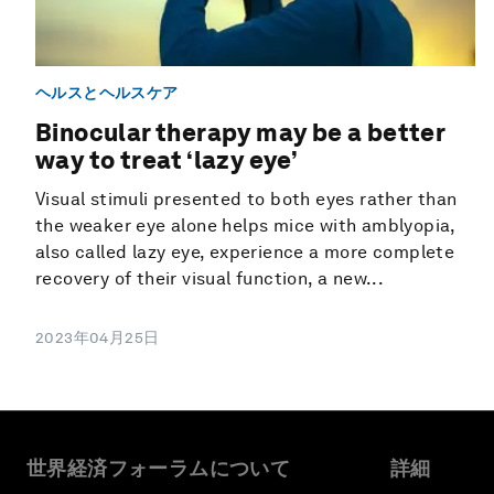
ヘルスとヘルスケア
Binocular therapy may be a better
way to treat ‘lazy eye’
Visual stimuli presented to both eyes rather than
the weaker eye alone helps mice with amblyopia,
also called lazy eye, experience a more complete
recovery of their visual function, a new...
2023年04月25日
世界経済フォーラムについて
詳細