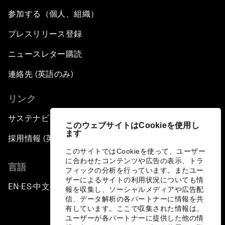
参加する（個人、組織）
プレスリリース登録
ニュースレター購読
連絡先 (英語のみ)
リンク
サステナビリティへの取り組み
このウェブサイトはCookieを使用し
ます
採用情報 (英語のみ)
このサイトではCookieを使って、ユーザー
に合わせたコンテンツや広告の表示、トラ
言語
フィックの分析を行っています。またユー
ザーによるサイトの利用状況についても情
EN
ES
中文
日本語
▪
▪
▪
報を収集し、ソーシャルメディアや広告配
信、データ解析の各パートナーに情報を共
有しています。ここで収集された情報は、
ユーザーが各パートナーに提供した他の情