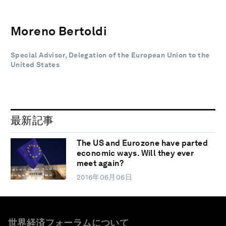
Moreno Bertoldi
Special Advisor, Delegation of the European Union to the
United States
最新記事
The US and Eurozone have parted
economic ways. Will they ever
meet again?
2016年06月06日
世界経済フォーラムについて