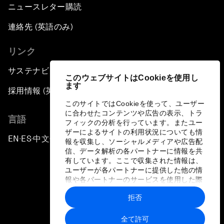
ニュースレター購読
連絡先 (英語のみ)
リンク
サステナビリティへの取り組み
このウェブサイトはCookieを使用し
ます
採用情報 (英語のみ)
このサイトではCookieを使って、ユーザー
に合わせたコンテンツや広告の表示、トラ
言語
フィックの分析を行っています。またユー
ザーによるサイトの利用状況についても情
EN
ES
中文
日本語
▪
▪
▪
報を収集し、ソーシャルメディアや広告配
信、データ解析の各パートナーに情報を共
有しています。ここで収集された情報は、
ユーザーが各パートナーに提供した他の情
報や各パートナーのサービスを使用した際
に収集された情報と組み合わされ、各パー
拒否
トナーによって使用されることがありま
プライバシーポリシーと利用規約
す。
全て許可