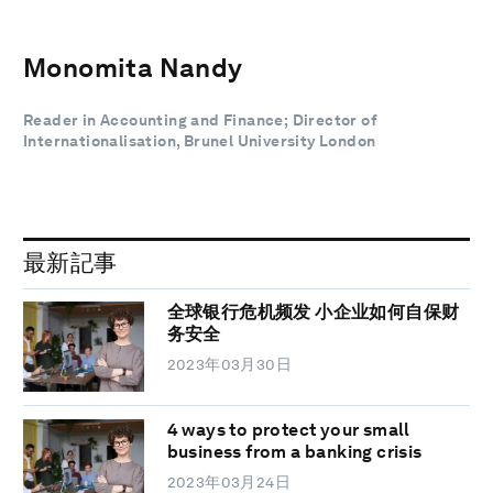
Monomita Nandy
Reader in Accounting and Finance; Director of
Internationalisation, Brunel University London
最新記事
全球银行危机频发 小企业如何自保财
务安全
2023年03月30日
4 ways to protect your small
business from a banking crisis
2023年03月24日