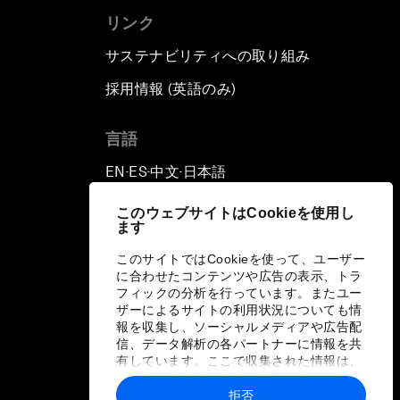
リンク
サステナビリティへの取り組み
採用情報 (英語のみ)
て
言語
EN
ES
中文
日本語
▪
▪
▪
このウェブサイトはCookieを使用し
ます
このサイトではCookieを使って、ユーザー
に合わせたコンテンツや広告の表示、トラ
フィックの分析を行っています。またユー
ザーによるサイトの利用状況についても情
報を収集し、ソーシャルメディアや広告配
信、データ解析の各パートナーに情報を共
有しています。ここで収集された情報は、
ユーザーが各パートナーに提供した他の情
報や各パートナーのサービスを使用した際
拒否