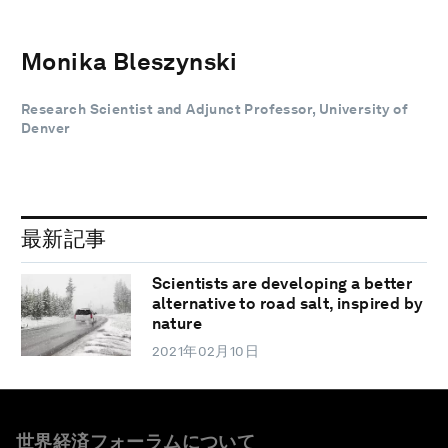
Monika Bleszynski
Research Scientist and Adjunct Professor, University of
Denver
最新記事
Scientists are developing a better
alternative to road salt, inspired by
nature
2021年02月10日
世界経済フォーラムについて