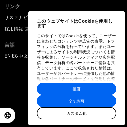
リンク
サステナビリティへの取り組み
このウェブサイトはCookieを使用し
ます
採用情報 (英語のみ)
このサイトではCookieを使って、ユーザー
に合わせたコンテンツや広告の表示、トラ
言語
フィックの分析を行っています。またユー
ザーによるサイトの利用状況についても情
EN
ES
中文
日本語
▪
▪
▪
報を収集し、ソーシャルメディアや広告配
信、データ解析の各パートナーに情報を共
有しています。ここで収集された情報は、
ユーザーが各パートナーに提供した他の情
報や各パートナーのサービスを使用した際
に収集された情報と組み合わされ、各パー
拒否
トナーによって使用されることがありま
プライバシーポリシーと利用規約
す。
全て許可
サイトマップ
カスタム化
©
2026
世界経済フォーラム
EN
ES
中文
日本語