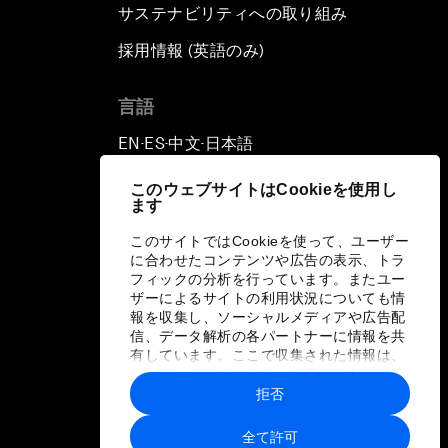
サステナビリティへの取り組み
採用情報 (英語のみ)
て
言語
EN
ES
中文
日本語
▪
▪
▪
このウェブサイトはCookieを使用し
ます
このサイトではCookieを使って、ユーザー
に合わせたコンテンツや広告の表示、トラ
フィックの分析を行っています。またユー
ザーによるサイトの利用状況についても情
報を収集し、ソーシャルメディアや広告配
信、データ解析の各パートナーに情報を共
有しています。ここで収集された情報は、
ユーザーが各パートナーに提供した他の情
報や各パートナーのサービスを使用した際
拒否
に収集された情報と組み合わされ、各パー
トナーによって使用されることがありま
全て許可