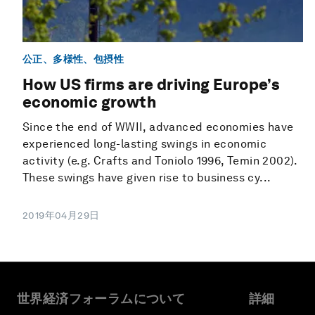
公正、多様性、包摂性
How US firms are driving Europe’s
economic growth
Since the end of WWII, advanced economies have
experienced long-lasting swings in economic
activity (e.g. Crafts and Toniolo 1996, Temin 2002).
These swings have given rise to business cy...
2019年04月29日
世界経済フォーラムについて
詳細