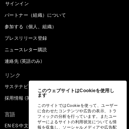
サインイン
パートナー（組織）について
参加する（個人、組織）
プレスリリース登録
ニュースレター購読
連絡先 (英語のみ)
リンク
サステナビリティへの取り組み
このウェブサイトはCookieを使用し
ます
採用情報 (英語のみ)
このサイトではCookieを使って、ユーザー
に合わせたコンテンツや広告の表示、トラ
言語
フィックの分析を行っています。またユー
ザーによるサイトの利用状況についても情
EN
ES
中文
日本語
▪
▪
▪
報を収集し、ソーシャルメディアや広告配