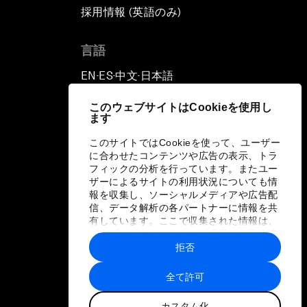
採用情報 (英語のみ)
て
言語
EN
ES
中文
日本語
▪
▪
▪
このウェブサイトはCookieを使用し
ます
このサイトではCookieを使って、ユーザー
に合わせたコンテンツや広告の表示、トラ
フィックの分析を行っています。またユー
ザーによるサイトの利用状況についても情
報を収集し、ソーシャルメディアや広告配
信、データ解析の各パートナーに情報を共
有しています。ここで収集された情報は、
ユーザーが各パートナーに提供した他の情
報や各パートナーのサービスを使用した際
拒否
に収集された情報と組み合わされ、各パー
トナーによって使用されることがありま
全て許可
す。
カスタム化