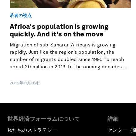
若者の視点
Africa's population is growing
quickly. And it's on the move
Migration of sub-Saharan Africans is growing
rapidly. Just like the region’s population, the
number of migrants doubled since 1990 to reach
about 20 million in 2013. In the coming decades...
2016年11月09日
世界経済フォーラムについて
詳細
私たちのストラテジー
センター（