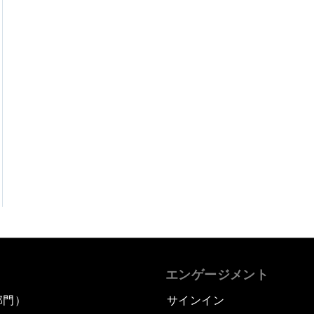
エンゲージメント
部門）
サインイン