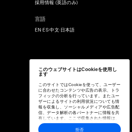
採用情報 (英語のみ)
て
言語
EN
ES
中文
日本語
▪
▪
▪
このウェブサイトはCookieを使用し
ます
このサイトではCookieを使って、ユーザー
に合わせたコンテンツや広告の表示、トラ
フィックの分析を行っています。またユー
ザーによるサイトの利用状況についても情
報を収集し、ソーシャルメディアや広告配
信、データ解析の各パートナーに情報を共
有しています。ここで収集された情報は、
ユーザーが各パートナーに提供した他の情
報や各パートナーのサービスを使用した際
拒否