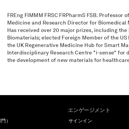
FREng FIMMM FRSC FRPharmS FSB. Professor of 
Medicine and Research Director for Biomedical M
Has received over 20 major prizes, including th
Biomaterials; elected Foreign Member of the US 
the UK Regenerative Medicine Hub for Smart Mat
Interdisciplinary Research Centre "i-sense" for 
the development of new materials for healthcare
エンゲージメント
部門）
サインイン