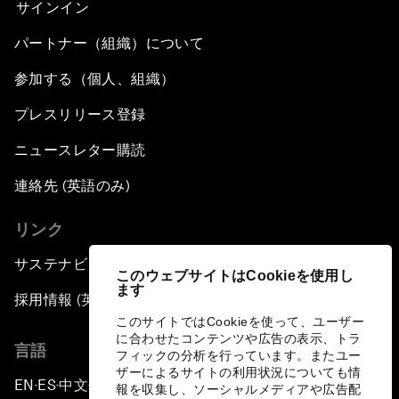
サインイン
パートナー（組織）について
参加する（個人、組織）
プレスリリース登録
ニュースレター購読
連絡先 (英語のみ)
リンク
サステナビリティへの取り組み
このウェブサイトはCookieを使用し
ます
採用情報 (英語のみ)
このサイトではCookieを使って、ユーザー
に合わせたコンテンツや広告の表示、トラ
言語
フィックの分析を行っています。またユー
ザーによるサイトの利用状況についても情
EN
ES
中文
日本語
▪
▪
▪
報を収集し、ソーシャルメディアや広告配