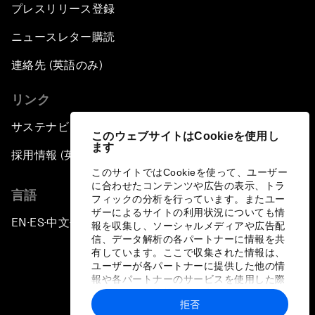
プレスリリース登録
ニュースレター購読
連絡先 (英語のみ)
リンク
サステナビリティへの取り組み
このウェブサイトはCookieを使用し
ます
採用情報 (英語のみ)
このサイトではCookieを使って、ユーザー
に合わせたコンテンツや広告の表示、トラ
言語
フィックの分析を行っています。またユー
ザーによるサイトの利用状況についても情
EN
ES
中文
日本語
▪
▪
▪
報を収集し、ソーシャルメディアや広告配
信、データ解析の各パートナーに情報を共
有しています。ここで収集された情報は、
ユーザーが各パートナーに提供した他の情
報や各パートナーのサービスを使用した際
に収集された情報と組み合わされ、各パー
拒否
トナーによって使用されることがありま