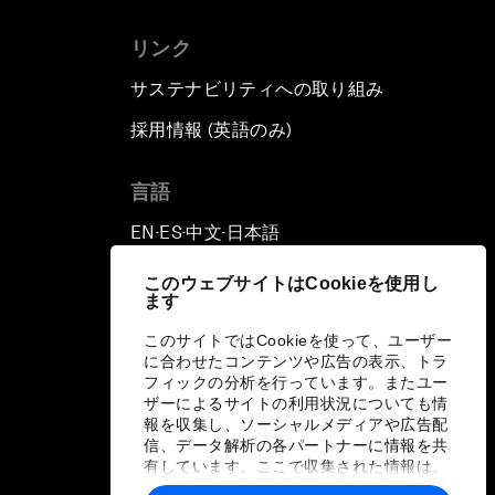
リンク
サステナビリティへの取り組み
採用情報 (英語のみ)
て
言語
EN
ES
中文
日本語
▪
▪
▪
このウェブサイトはCookieを使用し
ます
このサイトではCookieを使って、ユーザー
に合わせたコンテンツや広告の表示、トラ
フィックの分析を行っています。またユー
ザーによるサイトの利用状況についても情
報を収集し、ソーシャルメディアや広告配
信、データ解析の各パートナーに情報を共
有しています。ここで収集された情報は、
ユーザーが各パートナーに提供した他の情