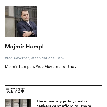
Mojmír Hampl
Vice-Governor, Czech National Bank
Mojmír Hampl is Vice-Governor of the .
最新記事
The monetary policy central
bankers can’t afford to ignore