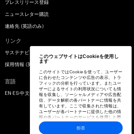
プレスリリース登録
ニュースレター購読
連絡先 (英語のみ)
リンク
サステナビリティへの取り組み
このウェブサイトはCookieを使用し
ます
採用情報 (英語のみ)
このサイトではCookieを使って、ユーザー
に合わせたコンテンツや広告の表示、トラ
言語
フィックの分析を行っています。またユー
ザーによるサイトの利用状況についても情
EN
ES
中文
日本語
▪
▪
▪
報を収集し、ソーシャルメディアや広告配
信、データ解析の各パートナーに情報を共
有しています。ここで収集された情報は、
ユーザーが各パートナーに提供した他の情
報や各パートナーのサービスを使用した際
に収集された情報と組み合わされ、各パー
拒否
トナーによって使用されることがありま
プライバシーポリシーと利用規約