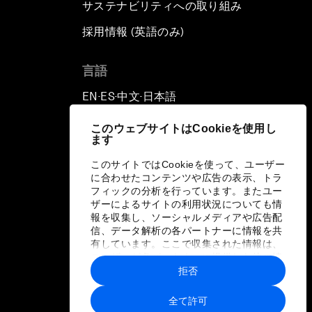
サステナビリティへの取り組み
採用情報 (英語のみ)
て
言語
EN
ES
中文
日本語
▪
▪
▪
このウェブサイトはCookieを使用し
ます
このサイトではCookieを使って、ユーザー
に合わせたコンテンツや広告の表示、トラ
フィックの分析を行っています。またユー
ザーによるサイトの利用状況についても情
報を収集し、ソーシャルメディアや広告配
信、データ解析の各パートナーに情報を共
有しています。ここで収集された情報は、
ユーザーが各パートナーに提供した他の情
報や各パートナーのサービスを使用した際
拒否
に収集された情報と組み合わされ、各パー
トナーによって使用されることがありま
全て許可
す。