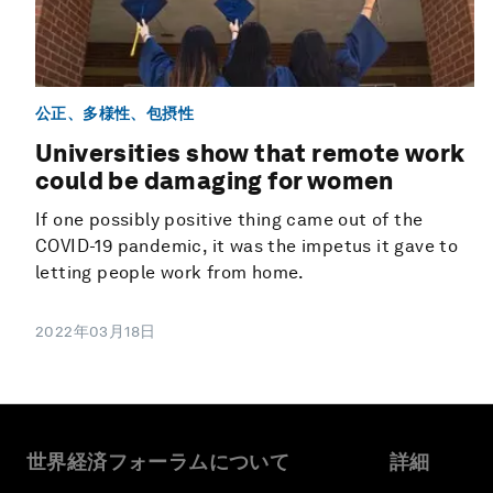
公正、多様性、包摂性
Universities show that remote work
could be damaging for women
If one possibly positive thing came out of the
COVID-19 pandemic, it was the impetus it gave to
letting people work from home.
2022年03月18日
世界経済フォーラムについて
詳細