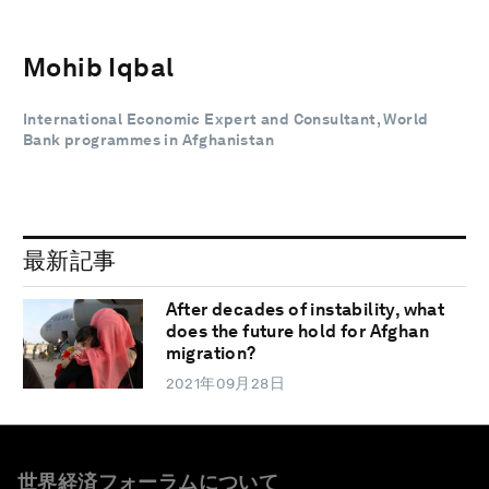
Mohib Iqbal
International Economic Expert and Consultant, World
Bank programmes in Afghanistan
最新記事
After decades of instability, what
does the future hold for Afghan
migration?
2021年09月28日
世界経済フォーラムについて