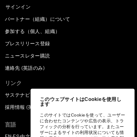
サインイン
パートナー（組織）について
参加する（個人、組織）
プレスリリース登録
ニュースレター購読
連絡先 (英語のみ)
リンク
サステナビリティへの取り組み
このウェブサイトはCookieを使用し
ます
採用情報 (英語のみ)
このサイトではCookieを使って、ユーザー
に合わせたコンテンツや広告の表示、トラ
言語
フィックの分析を行っています。またユー
ザーによるサイトの利用状況についても情
EN
ES
中文
日本語
▪
▪
▪