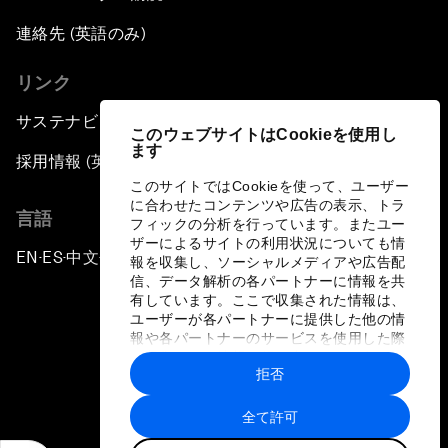
連絡先 (英語のみ)
リンク
サステナビリティへの取り組み
このウェブサイトはCookieを使用し
ます
採用情報 (英語のみ)
このサイトではCookieを使って、ユーザー
に合わせたコンテンツや広告の表示、トラ
言語
フィックの分析を行っています。またユー
ザーによるサイトの利用状況についても情
EN
ES
中文
日本語
▪
▪
▪
報を収集し、ソーシャルメディアや広告配
信、データ解析の各パートナーに情報を共
有しています。ここで収集された情報は、
ユーザーが各パートナーに提供した他の情
報や各パートナーのサービスを使用した際
に収集された情報と組み合わされ、各パー
拒否
トナーによって使用されることがありま
プライバシーポリシーと利用規約
す。
全て許可
サイトマップ